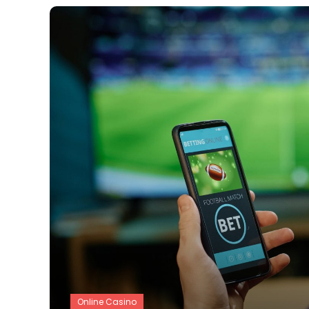
Online Casino