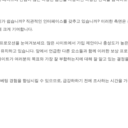
기가 쉽습니까? 직관적인 인터페이스를 갖추고 있습니까? 이러한 측면은 
데 크게 기여합니다.
프로모션을 눈여겨보세요. 많은 사이트에서 가입 제안이나 충성도가 높
유치하고 있습니다. 앞에서 언급한 다른 요소들과 함께 이러한 보상 프
사이트가 여러분의 목표와 가장 잘 부합하는지에 대해 잘 알고 있는 결정
베팅 경험을 향상시킬 수 있으므로, 급강하하기 전에 조사하는 시간을 