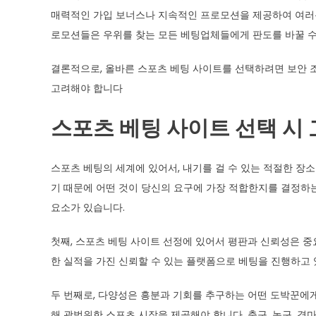
매력적인 가입 보너스나 지속적인 프로모션을 제공하여 여러분
로모션들은 우위를 찾는 모든 베팅업체들에게 판도를 바꿀 수
결론적으로, 올바른 스포츠 베팅 사이트를 선택하려면 보안 
고려해야 합니다
스포츠 베팅 사이트 선택 시
스포츠 베팅의 세계에 있어서, 내기를 걸 수 있는 적절한 장
기 때문에 어떤 것이 당신의 요구에 가장 적합한지를 결정하는 
요소가 있습니다.
첫째, 스포츠 베팅 사이트 선정에 있어서 평판과 신뢰성은 중
한 실적을 가진 신뢰할 수 있는 플랫폼으로 베팅을 진행하고
두 번째로, 다양성은 흥분과 기회를 추구하는 어떤 도박꾼에
해 광범위한 스포츠 시장을 제공해야 합니다. 축구, 농구, 경