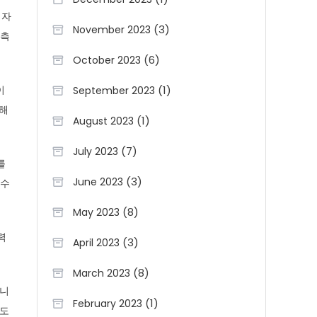
 자
(3)
November 2023
 측
(6)
October 2023
이
(1)
September 2023
통해
(1)
August 2023
(7)
July 2023
를
(3)
June 2023
 수
(8)
May 2023
력
(3)
April 2023
(8)
March 2023
집니
(1)
February 2023
하도