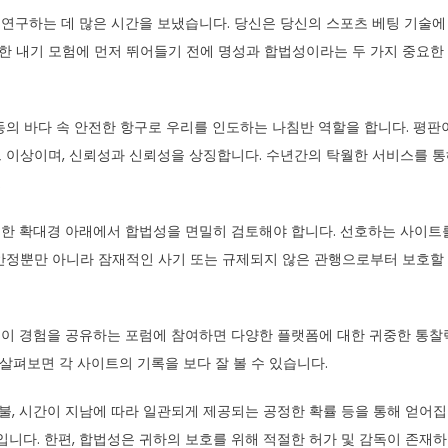
 연구하는 데 많은 시간을 보냈습니다. 당신은 당신의 스포츠 베팅 기술에
릿한 내기 모험에 먼저 뛰어들기 전에 명성과 합법성이라는 두 가지 중요한
의 바다 속 안전한 항구로 우리를 인도하는 나침반 역할을 합니다. 평판
 이상이며, 신뢰성과 신뢰성을 상징합니다. 수년간의 탁월한 서비스를 
.
한 확대경 아래에서 합법성을 면밀히 검토해야 합니다. 선호하는 사이트
안정뿐만 아니라 잠재적인 사기 또는 규제되지 않은 관행으로부터 보호할
이 경험을 공유하는 포럼에 참여하면 다양한 플랫폼에 대한 귀중한 통찰
살펴보면 각 사이트의 기록을 보다 잘 볼 수 있습니다.
지불, 시간이 지남에 따라 일관되게 제공되는 공정한 확률 등을 통해 얻어
입니다. 한편, 합법성은 귀하의 보호를 위해 적절한 허가 및 감독이 존재