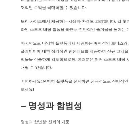
재적인 수익을 극대화할 수 있습니다.
또한 사이트에서 제공하는 사용자 환경도 고려합니다. 길 찾
라인 스포츠 베팅 활동을 하면서 전반적인 즐거움을 높이는 
마지막으로 다양한 플랫폼에서 제공하는 매력적인 보너스와 
플레이어에 대한 정기적인 인센티브를 제공하여 신규 고객을 
램들을 신중하게 검토함으로써, 여러분은 어떤 스포츠 베팅 
내릴 수 있습니다.
기억하세요: 완벽한 플랫폼을 선택하면 궁극적으로 전반적인 
보세요!
– 명성과 합법성
명성과 합법성: 신뢰의 기둥