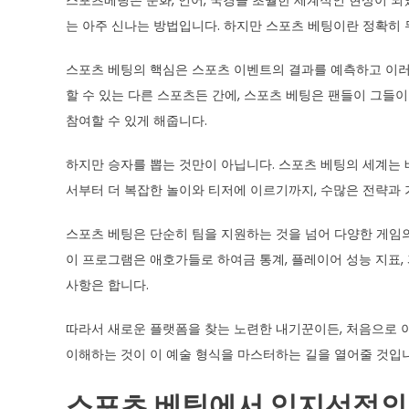
는 아주 신나는 방법입니다. 하지만 스포츠 베팅이란 정확히
스포츠 베팅의 핵심은 스포츠 이벤트의 결과를 예측하고 이러
할 수 있는 다른 스포츠든 간에, 스포츠 베팅은 팬들이 그
참여할 수 있게 해줍니다.
하지만 승자를 뽑는 것만이 아닙니다. 스포츠 베팅의 세계는 
서부터 더 복잡한 놀이와 티저에 이르기까지, 수많은 전략과 
스포츠 베팅은 단순히 팀을 지원하는 것을 넘어 다양한 게임
이 프로그램은 애호가들로 하여금 통계, 플레이어 성능 지표,
사항은 합니다.
따라서 새로운 플랫폼을 찾는 노련한 내기꾼이든, 처음으로 
이해하는 것이 이 예술 형식을 마스터하는 길을 열어줄 것입
스포츠 베팅에서 입지선정의