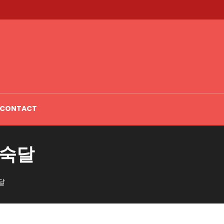
CONTACT
 숙달
달