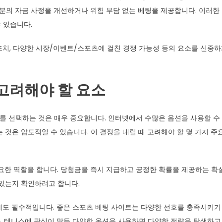
의 자금 사정을 개선하거나 위험 부담 없는 베팅을 제공합니다. 이러한
 있습니다.
조치, 다양한 시장/이벤트/스포츠에 걸친 경쟁 가능성 등의 요소를 신중
 고려해야 할 요소
소를 선택하는 것은 매우 중요합니다. 인터넷에서 수많은 옵션을 사용할 수
것은 압도적일 수 있습니다. 이 결정을 내릴 때 고려해야 할 몇 가지 주
요한 역할을 합니다. 당첨금을 즉시 지급하고 공정한 확률을 제공하는 확
 있는지 확인하려고 합니다.
게도 필수적입니다. 좋은 스포츠 베팅 사이트는 다양한 선호를 충족시키기
마, 테니스에 관심이 많든 다양한 옵션을 사용하면 다양한 전략을 탐색하고