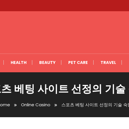
HEALTH
BEAUTY
PET CARE
TRAVEL
츠 베팅 사이트 선정의 기술
Home
Online Casino
스포츠 베팅 사이트 선정의 기술 숙